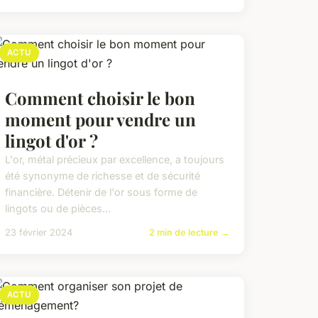
ACTU
Comment choisir le bon
moment pour vendre un
lingot d'or ?
L'or, métal précieux par excellence, a toujours
été synonyme de richesse et de sécurité
financière. Détenir de l'or sous forme de
lingots ou de pièces...
23 février 2024
2 min de lecture →
ACTU