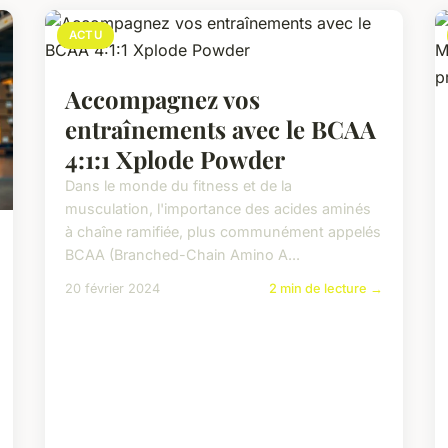
ACTU
Accompagnez vos
entraînements avec le BCAA
4:1:1 Xplode Powder
Dans le monde du fitness et de la
musculation, l'importance des acides aminés
à chaîne ramifiée, plus communément appelés
BCAA (Branched-Chain Amino A...
20 février 2024
2 min de lecture →