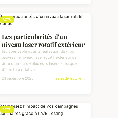
ACTU
Les particularités d'un
niveau laser rotatif extérieur
Indispensable pour la réalisation de gros
œuvres, le niveau laser rotatif extérieur se
dote d'un ou de plusieurs lasers ainsi que
d'une tête rotative....
24 septembre 2023
2 min de lecture →
ACTU