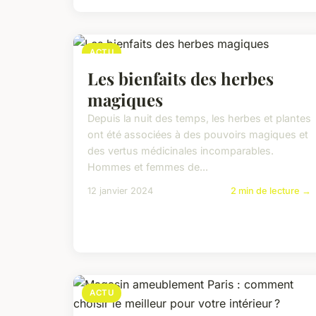
ACTU
Les bienfaits des herbes
magiques
Depuis la nuit des temps, les herbes et plantes
ont été associées à des pouvoirs magiques et
des vertus médicinales incomparables.
Hommes et femmes de...
12 janvier 2024
2 min de lecture →
ACTU