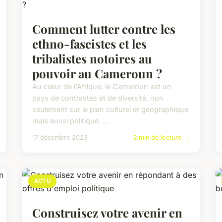
Comment lutter contre les
ethno-fascistes et les
tribalistes notoires au
pouvoir au Cameroun ?
Au cœur de l'Afrique, le Cameroun est un
pays de contrastes et de diversité, non
seulement sur le plan culturel et géographique
mais aussi politique. ...
17 décembre 2023
2 min de lecture →
ACTU
Construisez votre avenir en