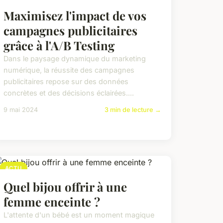
Maximisez l'impact de vos
campagnes publicitaires
grâce à l'A/B Testing
Dans le paysage dynamique du marketing
numérique, la réussite des campagnes
publicitaires repose sur des données
concrètes et des décisions éclairées....
9 mai 2024
3 min de lecture →
ACTU
Quel bijou offrir à une
femme enceinte ?
L'attente d'un bébé est un moment magique