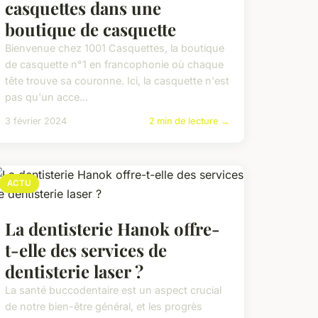
casquettes dans une
boutique de casquette
Bienvenue chez 1001 Casquettes, la boutique
de casquette n°1 en francophonie où chaque
tête trouve sa couronne. Ici, la casquette n'est
pas qu'un acce...
3 février 2024
2 min de lecture →
ACTU
La dentisterie Hanok offre-
t-elle des services de
dentisterie laser ?
La santé buccodentaire est un aspect crucial
de notre bien-être général, et les progrès