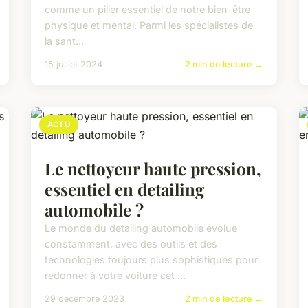
comme un pilier essentiel de notre bien-être
physique et mental. Parmi les spécialistes de
la sant...
15 juillet 2024
2 min de lecture →
ACTU
Le nettoyeur haute pression,
essentiel en detailing
automobile ?
Le monde du detailing automobile évolue
constamment, avec des outils et des
technologies toujours plus sophistiqués pour
redonner à votre voiture cet ...
29 décembre 2023
2 min de lecture →