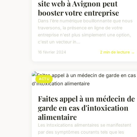
site web à Avignon peut
booster votre entreprise
Dans l'ère numérique bouillonnante que nous
traversons, la présence en ligne de votre
entreprise n'est plus simplement une option,
c'est un vecteur in...
16 février 2024
2 min de lecture →
ACTU
Faites appel à un médecin de
garde en cas d'intoxication
alimentaire
Les intoxications alimentaires se manifestent
par des symptômes courants tels que les