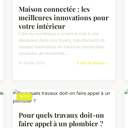
Maison connectée : les
meilleures innovations pour
votre intérieur
L'ère du numérique a ouvert la voie à une
révolution dans nos foyers, transformant de
simples habitations en maisons connectées,
symboles de modernité...
10 février 2024
3 min de lecture →
ACTU
Pour quels travaux doit-on
faire appel à un plombier ?