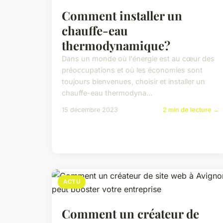
Comment installer un
chauffe-eau
thermodynamique?
Dans un monde où l'énergie est au cœur des
préoccupations et où les économies sont
toujours bienvenues, choisir et installer un
chauffe-eau thermodyna...
15 décembre 2023
2 min de lecture →
ACTU
Comment un créateur de