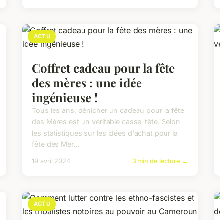
ACTU
Coffret cadeau pour la fête
des mères : une idée
ingénieuse !
Tous les ans, dénicher un cadeau pour la fête
des Mères est un véritable casse-tête. Selon
les statistiques sur les idées d'achat pour la
fête des Mèr...
19 avril 2024
3 min de lecture →
ACTU