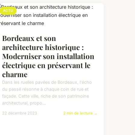
ACTU
Bordeaux et son
architecture historique :
Moderniser son installation
électrique en préservant le
charme
Dans les ruelles pavées de Bordeaux, l'écho
du passé résonne à chaque coin de rue et
façade. Cette ville, riche de son patrimoine
architectural, propo...
22 décembre 2023
2 min de lecture →