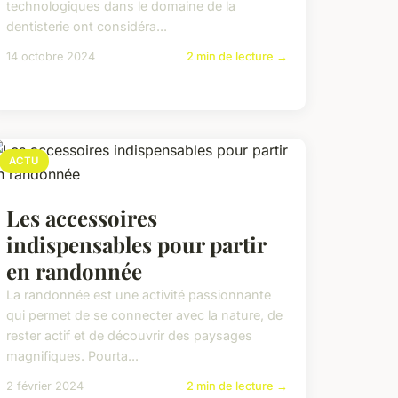
technologiques dans le domaine de la
dentisterie ont considéra...
14 octobre 2024
2 min de lecture →
ACTU
Les accessoires
indispensables pour partir
en randonnée
La randonnée est une activité passionnante
qui permet de se connecter avec la nature, de
rester actif et de découvrir des paysages
magnifiques. Pourta...
2 février 2024
2 min de lecture →