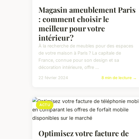
Magasin ameublement Paris
: comment choisir le
meilleur pour votre
intérieur ?
À la recherche de meubles pour des espaces
de votre maison à Paris ? La capitale de
France, connue pour son design et sa
décoration intérieure, offre ...
22 février 2024
8 min de lecture →
ACTU
Optimisez votre facture de