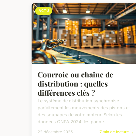
ACTU
Courroie ou chaîne de
distribution : quelles
différences clés ?
Le système de distribution synchronise
parfaitement les mouvements des pistons et
des soupapes de votre moteur. Selon les
données CNPA 2024, les panne...
22 décembre 2025
7 min de lecture →