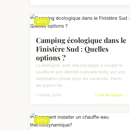
ACTU
Camping écologique dans le
Finistère Sud : Quelles
options ?
La Bretagne, avec ses paysages à couper le
souffle et son identité culturelle forte, est une
destination prisée pour les vacances. Parmi
les joyaux de...
7 février 2024
2 min de lecture →
ACTU