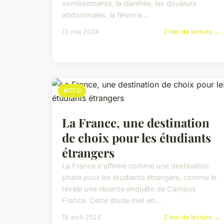
vomissements, la diarrhée, les douleurs
abdominales, la fièvre e...
13 mai 2024
2 min de lecture →
ACTU
La France, une destination
de choix pour les étudiants
étrangers
La France s'affirme comme une destination
phare pour les étudiants étrangers, comme le
révèle une récente enquête de Campus
France. Cette étude met en...
19 avril 2024
2 min de lecture →