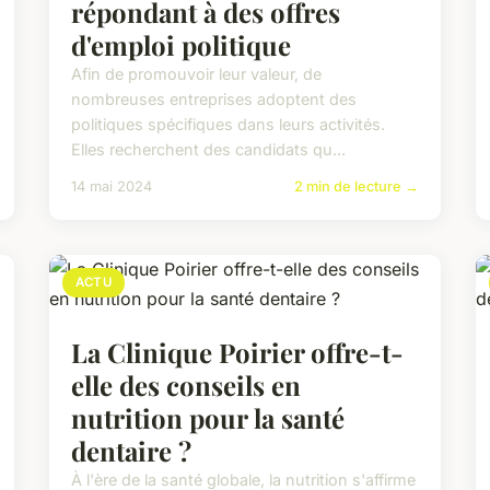
répondant à des offres
d'emploi politique
Afin de promouvoir leur valeur, de
nombreuses entreprises adoptent des
politiques spécifiques dans leurs activités.
Elles recherchent des candidats qu...
14 mai 2024
2 min de lecture →
ACTU
La Clinique Poirier offre-t-
elle des conseils en
nutrition pour la santé
dentaire ?
À l'ère de la santé globale, la nutrition s'affirme