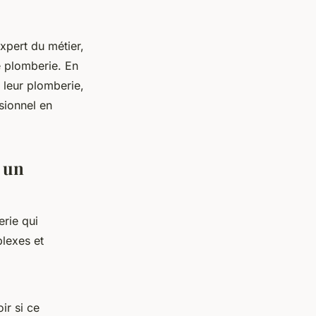
xpert du métier,
e plomberie. En
 leur plomberie,
sionnel en
t un
rie qui
plexes et
ir si ce