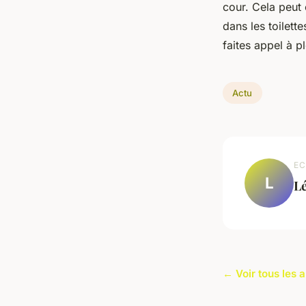
cour. Cela peut
dans les toilet
faites appel à p
Actu
EC
L
L
← Voir tous les a