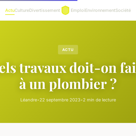
Actu
Culture
Divertissement
Emploi
Environnement
Société
ACTU
ls travaux doit-on fa
à un plombier ?
Léandre
•
22 septembre 2023
•
2 min de lecture