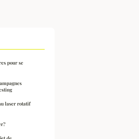
es pour se
 campagnes
esting
u laser rotatif
er?
jet de