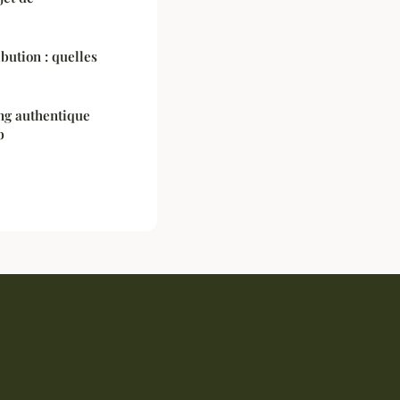
bution : quelles
ng authentique
b