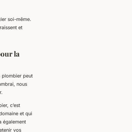
gler soi-même.
raissent et
pour la
n plombier peut
Cambrai, nous
r.
ier, c’est
 domaine et qui
ra également
etenir vos