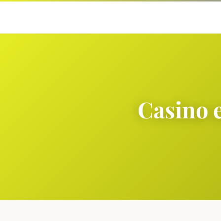
Casino e