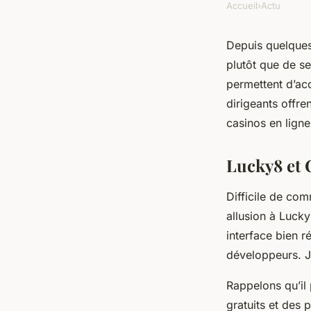
Accueil
›
Actu
Depuis quelques 
plutôt que de se
permettent d’ac
dirigeants offre
casinos en ligne
Lucky8 et 
Difficile de com
allusion à Lucky
interface bien r
développeurs. J
Rappelons qu’il
gratuits et des 