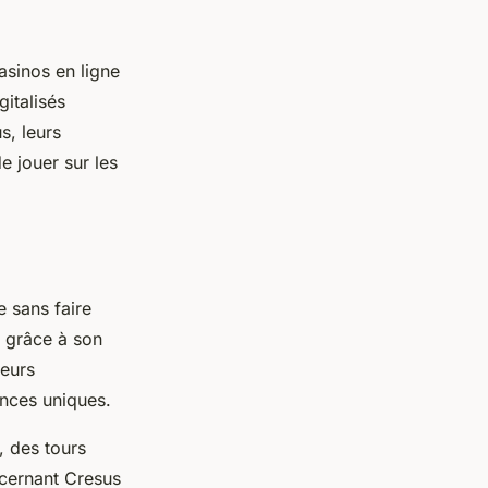
asinos en ligne
gitalisés
s, leurs
e jouer sur les
e sans faire
s grâce à son
leurs
ences uniques.
 des tours
ncernant Cresus