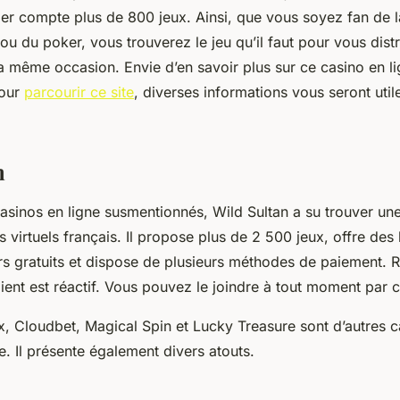
er compte plus de 800 jeux. Ainsi, que vous soyez fan de la
u du poker, vous trouverez le jeu qu’il faut pour vous distr
la même occasion. Envie d’en savoir plus sur ce casino en li
pour
parcourir ce site
, diverses informations vous seront util
n
asinos en ligne susmentionnés, Wild Sultan a su trouver une
s virtuels français. Il propose plus de 2 500 jeux, offre de
rs gratuits et dispose de plusieurs méthodes de paiement. 
lient est réactif. Vous pouvez le joindre à tout moment par 
, Cloudbet, Magical Spin et Lucky Treasure sont d’autres ca
e. Il présente également divers atouts.