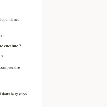
ndépendance
er?
me enceinte ?
 ?
 comprendre
l dans la gestion