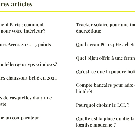
res articles
ent Paris : comment
Tracker solaire pour une i
 pour votre intérieur ?
énergétique
urs Accès 2024 : 3 points
Quel écran PC 144 Hz achet
Quel bijou offrir à une fem
d'un hébergeur vps windows?
Qu'est-ce que la poudre holi
es chaussons bébé en 2024
Compte bancaire pour ado:
l'intérêt
s de casquettes dans une
tte
Pourquoi choisir le LCL ?
ne un comparateur
Quelle est la place du digita
locative moderne ?