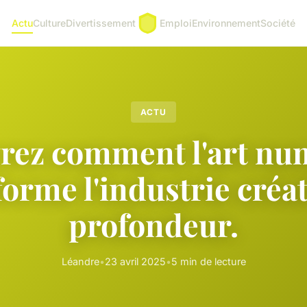
Actu
Culture
Divertissement
Emploi
Environnement
Société
ACTU
rez comment l'art nu
forme l'industrie créat
profondeur.
Léandre
•
23 avril 2025
•
5 min de lecture