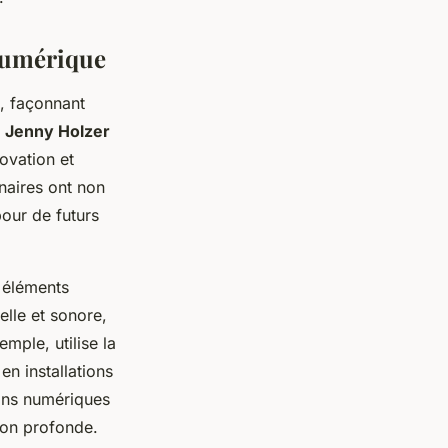
 numérique
s, façonnant
t
Jenny Holzer
ovation et
naires ont non
pour de futurs
s éléments
elle et sonore,
emple, utilise la
n installations
rans numériques
ion profonde.