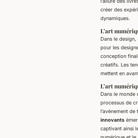
l’allure des liv
créer des expér
dynamiques.
L’art numériq
Dans le design,
pour les designe
conception final
créatifs. Les te
mettent en avant
L’art numériqu
Dans le monde du
processus de cré
l’avènement de t
innovants
émerg
captivant ainsi 
numérique et le