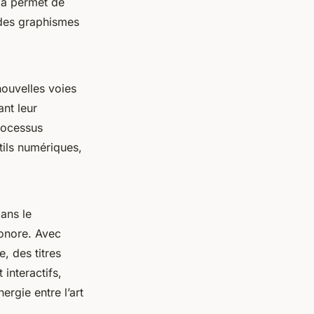
ela permet de
 des graphismes
ouvelles voies
ant leur
processus
tils numériques,
ans le
sonore. Avec
, des titres
interactifs,
rgie entre l’art
.