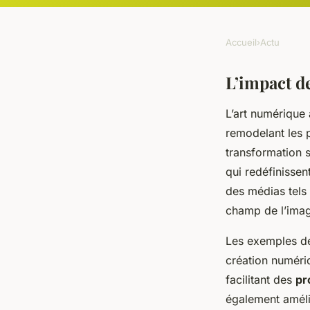
Accueil
›
Actu
L’impact de
L’art numérique
remodelant les p
transformation 
qui redéfinissen
des médias tels 
champ de l’imag
Les exemples de
création numéri
facilitant des
pr
également amélio