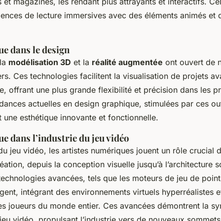
res et magazines, les rendant plus attrayants et interactifs. C
iences de lecture immersives avec des éléments animés et
ue dans le design
 la
modélisation 3D
et la
réalité augmentée
ont ouvert de n
rs. Ces technologies facilitent la visualisation de projets av
e, offrant une plus grande flexibilité et précision dans les 
ndances actuelles en design graphique, stimulées par ces ou
 une esthétique innovante et fonctionnelle.
e dans l’industrie du jeu vidéo
 jeu vidéo, les artistes numériques jouent un rôle crucial d
ation, depuis la conception visuelle jusqu’à l’architecture 
echnologies avancées, tels que les moteurs de jeu de pointe
ent, intégrant des environnements virtuels hyperréalistes et 
les joueurs du monde entier. Ces avancées démontrent la syne
 jeu vidéo, propulsant l’industrie vers de nouveaux sommets