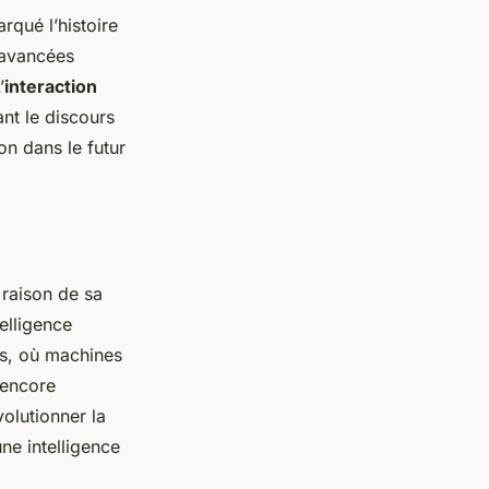
qué l’histoire
 avancées
’
interaction
nt le discours
on dans le futur
 raison de sa
telligence
ues, où machines
 encore
olutionner la
ne intelligence