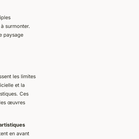
iples
s à surmonter.
le paysage
sent les limites
icielle et la
istiques. Ces
 des œuvres
rtistiques
tent en avant