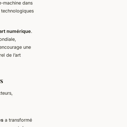
mme-machine dans
s technologiques
l’art numérique
.
ondiale,
a encourage une
el de l’art
s
teurs,
es
a transformé