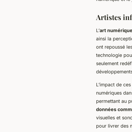
Artistes in
L’
art numériqu
ainsi la percep
ont repoussé les
technologie pou
seulement redéfi
développements
L’impact de ces 
numériques dans 
permettant au pu
données comme
visuelles et son
pour livrer des