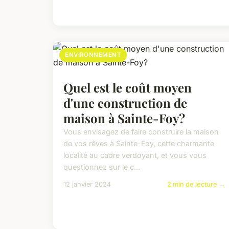
ENVIRONNEMENT
Quel est le coût moyen
d'une construction de
maison à Sainte-Foy?
Vous envisagez de faire construire la maison
de vos rêves à Sainte-Foy, cette charmante
localité au cadre verdoyant, et vous vous
questionnez sur le c...
12 janvier 2024
2 min de lecture →