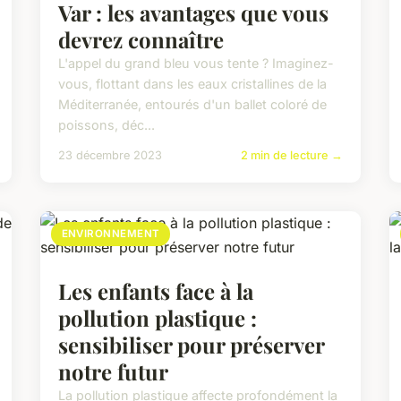
Var : les avantages que vous
devrez connaître
L'appel du grand bleu vous tente ? Imaginez-
vous, flottant dans les eaux cristallines de la
Méditerranée, entourés d'un ballet coloré de
poissons, déc...
23 décembre 2023
2 min de lecture →
ENVIRONNEMENT
Les enfants face à la
pollution plastique :
sensibiliser pour préserver
notre futur
La pollution plastique affecte profondément la