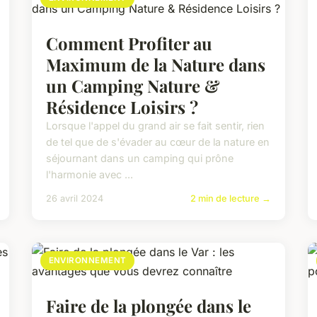
Comment Profiter au
Maximum de la Nature dans
un Camping Nature &
Résidence Loisirs ?
Lorsque l'appel du grand air se fait sentir, rien
de tel que de s'évader au cœur de la nature en
séjournant dans un camping qui prône
l'harmonie avec ...
26 avril 2024
2 min de lecture →
ENVIRONNEMENT
Faire de la plongée dans le