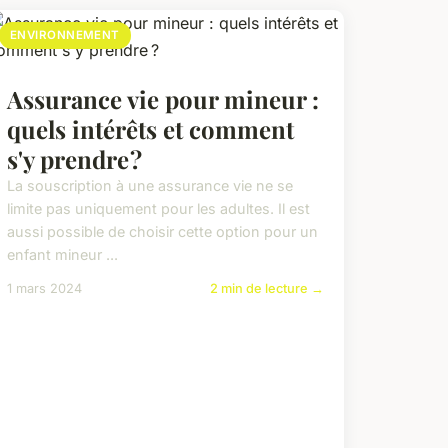
ENVIRONNEMENT
Assurance vie pour mineur :
quels intérêts et comment
s'y prendre ?
La souscription à une assurance vie ne se
limite pas uniquement pour les adultes. Il est
aussi possible de choisir cette option pour un
enfant mineur ...
1 mars 2024
2 min de lecture →