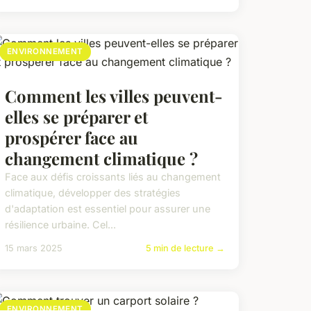
ENVIRONNEMENT
Comment les villes peuvent-
elles se préparer et
prospérer face au
changement climatique ?
Face aux défis croissants liés au changement
climatique, développer des stratégies
d'adaptation est essentiel pour assurer une
résilience urbaine. Cel...
15 mars 2025
5 min de lecture →
ENVIRONNEMENT