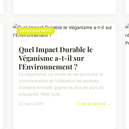
ENVIRONNEMENT
Quel Impact Durable le
Véganisme a-t-il sur
l'Environnement ?
Le véganisme, un mode de vie qui exclut la
consommation et l'utilisation de produits
d'origine animale, gagne de plus en plus en
popularité. Mais quel...
22 mars 2025
5 min de lecture →