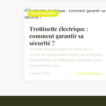
ENVIRONNEMENT
Trottinette électrique :
comment garantir sa
sécurité ?
La trottinette électrique est devenue un
moyen de déplacement urbain très prisé pour
sa praticité et son efficacité. Cependant, avec
l'augmentation de...
4 février 2024
2 min de lecture →