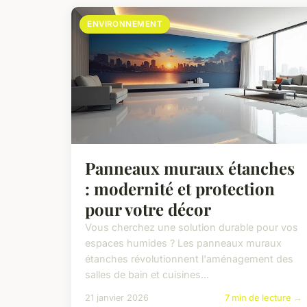
ENVIRONNEMENT
Panneaux muraux étanches
: modernité et protection
pour votre décor
Vous cherchez une solution durable pour vos
espaces humides ? Les panneaux muraux
étanches révolutionnent l'aménagement des
salles de bain et cuisines...
21 janvier 2026
7 min de lecture →