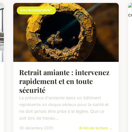
ENVIRONNEMENT
Retrait amiante : intervenez
rapidement et en toute
sécurité
La présence d'amiante dans un bâtiment
représente un risque sérieux pour la santé et
ne doit jamais être prise à la légère. Que ce
soit lors de travau...
30 décembre 2025
8 min de lecture →