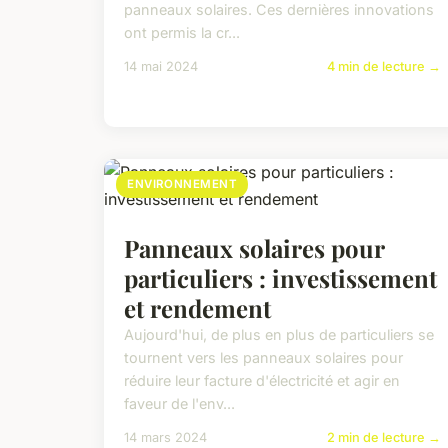
panneaux solaires. Ces dernières innovations
ont permis la cr...
14 mai 2024
4 min de lecture →
ENVIRONNEMENT
Panneaux solaires pour
particuliers : investissement
et rendement
Aujourd'hui, de plus en plus de particuliers se
tournent vers les panneaux solaires pour
réduire leur facture d'électricité et agir en
faveur de l'env...
14 mars 2024
2 min de lecture →