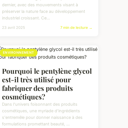
dernier, avec des mouvements visant à
préserver la nature face au développement
industriel croissant. Ce...
23 avril 2025
7 min de lecture →
ENVIRONNEMENT
Pourquoi le pentylène glycol
est-il très utilisé pour
fabriquer des produits
cosmétiques?
Dans l'univers foisonnant des produits
cosmétiques, une myriade d'ingrédients
s'entremêle pour donner naissance à des
formulations promettant beauté, ...