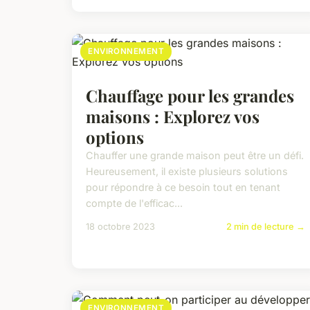
ENVIRONNEMENT
Chauffage pour les grandes
maisons : Explorez vos
options
Chauffer une grande maison peut être un défi.
Heureusement, il existe plusieurs solutions
pour répondre à ce besoin tout en tenant
compte de l'efficac...
18 octobre 2023
2 min de lecture →
ENVIRONNEMENT