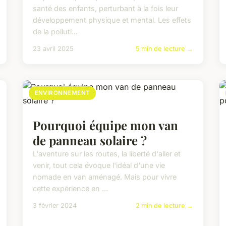
santé des enfants, perturbant à la fois leur
développement physique et mental. Les effets
de la polluti...
23 avril 2025
5 min de lecture →
ENVIRONNEMENT
Pourquoi équipe mon van
de panneau solaire ?
L'aventure sur les routes, la liberté d'aller et
venir, tout cela évoque l'idéal d'une vie
nomade en van aménagé. Mais pour vivre
cette expérience en ...
3 février 2024
2 min de lecture →