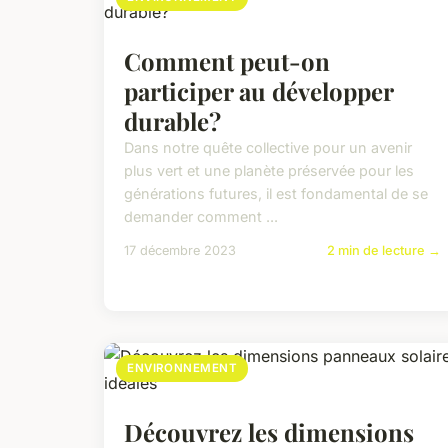
Comment peut-on
participer au développer
durable?
Dans notre quête collective pour un avenir
plus vert et une planète préservée pour les
générations futures, il est fondamental de se
demander comment ...
17 décembre 2023
2 min de lecture →
ENVIRONNEMENT
Découvrez les dimensions