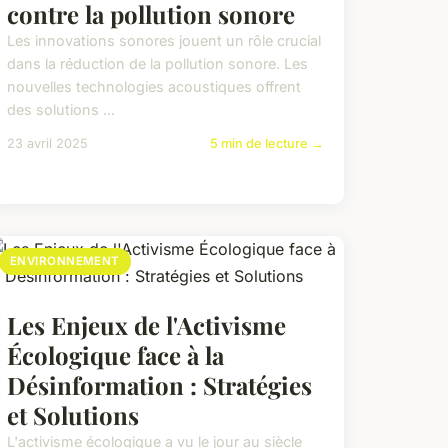
contre la pollution sonore
Les innovations sonores jouent un rôle crucial
dans la réduction de la pollution sonore. Les
nouvelles technologies acoustiques offrent
des solutions ...
23 avril 2025
5 min de lecture →
ENVIRONNEMENT
Les Enjeux de l'Activisme
Écologique face à la
Désinformation : Stratégies
et Solutions
L'activisme écologique a vu le jour au siècle