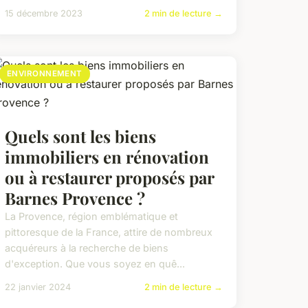
15 décembre 2023
2 min de lecture →
ENVIRONNEMENT
Quels sont les biens
immobiliers en rénovation
ou à restaurer proposés par
Barnes Provence ?
La Provence, région emblématique et
pittoresque de la France, attire de nombreux
acquéreurs à la recherche de biens
d'exception. Que vous soyez en quê...
22 janvier 2024
2 min de lecture →