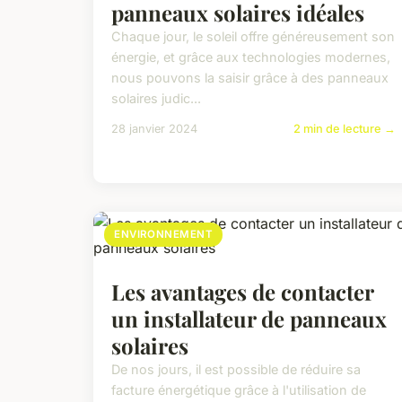
panneaux solaires idéales
Chaque jour, le soleil offre généreusement son
énergie, et grâce aux technologies modernes,
nous pouvons la saisir grâce à des panneaux
solaires judic...
28 janvier 2024
2 min de lecture →
ENVIRONNEMENT
Les avantages de contacter
un installateur de panneaux
solaires
De nos jours, il est possible de réduire sa
facture énergétique grâce à l'utilisation de