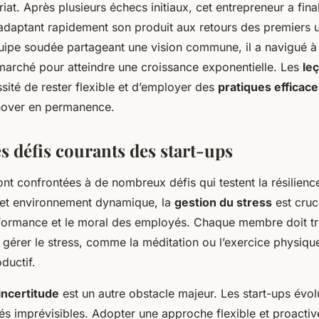
riat. Après plusieurs échecs initiaux, cet entrepreneur a fin
daptant rapidement son produit aux retours des premiers ut
quipe soudée partageant une vision commune, il a navigué à 
marché pour atteindre une croissance exponentielle. Les
le
ssité de rester flexible et d’employer des
pratiques efficac
nnover en permanence.
s défis courants des start-ups
nt confrontées à de nombreux défis qui testent la résilience 
cet environnement dynamique, la
gestion du stress
est cruc
rformance et le moral des employés. Chaque membre doit t
gérer le stress, comme la méditation ou l’exercice physique
ductif.
incertitude
est un autre obstacle majeur. Les start-ups évo
s imprévisibles. Adopter une approche flexible et proactive