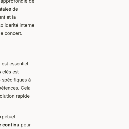
n approfondie de
tales de
nt et la
olidarité interne
de concert.
l
est essentiel
 clés est
s
spécifiques à
pétences. Cela
olution rapide
rpétuel
 continu
pour