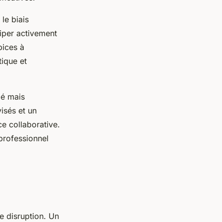
le biais
iper activement
pices à
tique et
mé mais
isés et un
e collaborative.
professionnel
e disruption. Un