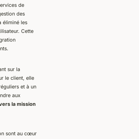
services de
gestion des
 éliminé les
lisateur. Cette
gration
nts.
nt sur la
le client, elle
éguliers et à un
ondre aux
ers la mission
ion sont au cœur