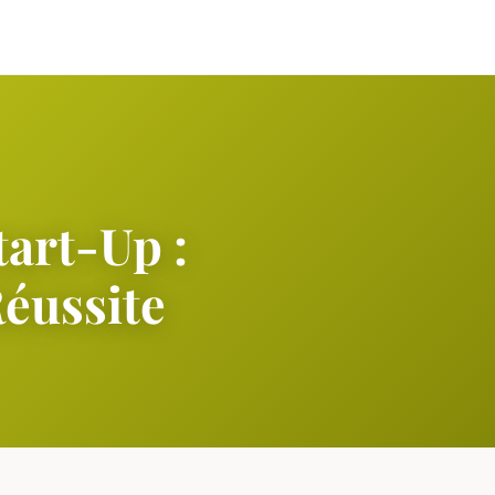
tart-Up :
Réussite