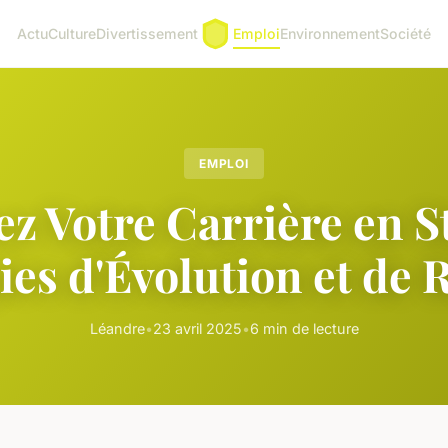
Actu
Culture
Divertissement
Emploi
Environnement
Société
EMPLOI
z Votre Carrière en S
ies d'Évolution et de 
Léandre
•
23 avril 2025
•
6 min de lecture