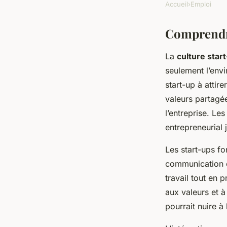
Accueil
›
Emploi
Comprendre
La
culture star
seulement l’envi
start-up à attir
valeurs partagées
l’entreprise. Le
entrepreneurial j
Les start-ups fo
communication o
travail tout en
aux valeurs et à
pourrait nuire à