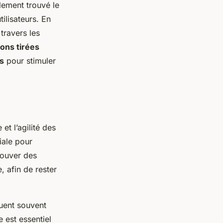
alement trouvé le
ilisateurs. En
travers les
çons tirées
es
pour stimuler
et l’agilité des
iale pour
rouver des
, afin de rester
luent souvent
 est essentiel