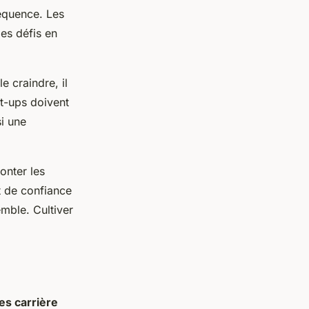
séquence. Les
les défis en
e craindre, il
rt-ups doivent
si une
onter les
t de confiance
mble. Cultiver
es carrière