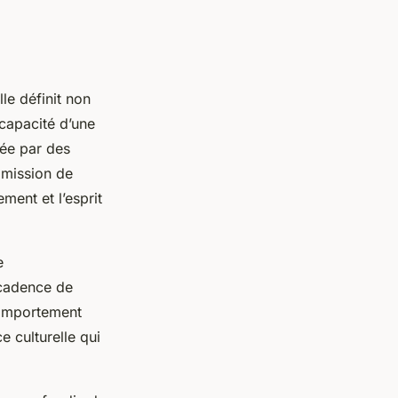
lle définit non
 capacité d’une
uée par des
a mission de
ent et l’esprit
e
 cadence de
comportement
e culturelle qui