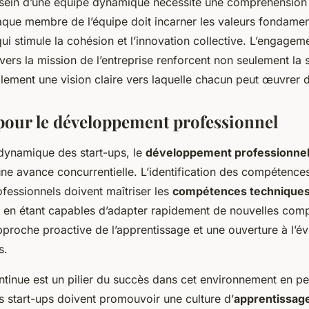
u sein d’une équipe dynamique nécessite une compréhensio
aque membre de l’équipe doit incarner les valeurs fondamen
 qui stimule la cohésion et l’innovation collective. L’engageme
ers la mission de l’entreprise renforcent non seulement la s
lement une vision claire vers laquelle chacun peut œuvrer 
 pour le développement professionnel
ynamique des start-ups, le
développement professionne
ne avance concurrentielle. L’identification des compétences
ofessionnels doivent maîtriser les
compétences technique
ut en étant capables d’adapter rapidement de nouvelles com
proche proactive de l’apprentissage et une ouverture à l’év
s.
ntinue est un pilier du succès dans cet environnement en pe
 start-ups doivent promouvoir une culture d’
apprentissage