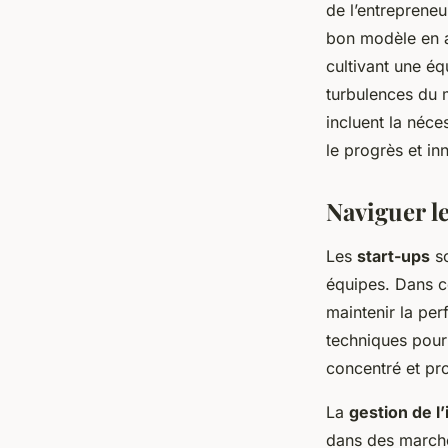
de l’entrepreneu
bon modèle en a
cultivant une é
turbulences du 
incluent la néce
le progrès et i
Naviguer le
Les
start-ups
so
équipes. Dans 
maintenir la pe
techniques pour 
concentré et pro
La
gestion de l’
dans des marché